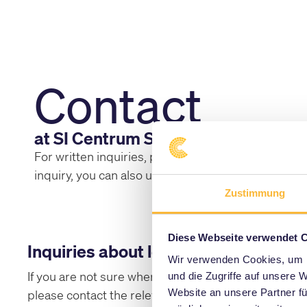
Contact
at SI Centrum Stuttgart
For written inquiries, please use the contact forms
inquiry, you can also use the telephone numbers b
Zustimmung
Diese Webseite verwendet 
Inquiries about lost property
Wir verwenden Cookies, um I
If you are not sure where you lost something,
und die Zugriffe auf unsere 
Website an unsere Partner fü
please contact the relevant telephone number