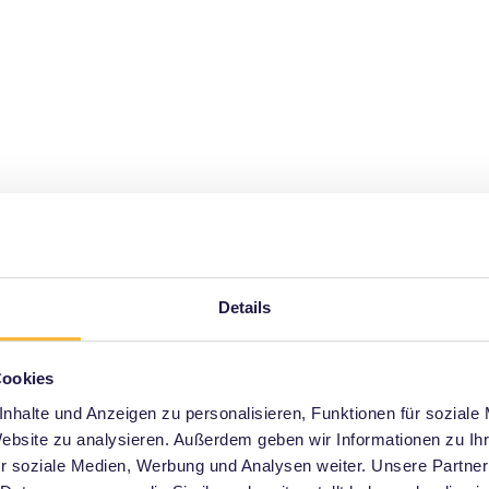
 on the operators’ websites. You can find the links to the
elow.
Details
Cookies
Contacts in SI Centrum
nhalte und Anzeigen zu personalisieren, Funktionen für soziale
For urgent inquiries / inquiries outside of our
Website zu analysieren. Außerdem geben wir Informationen zu I
r soziale Medien, Werbung und Analysen weiter. Unsere Partner
business hours, you can reach the individual