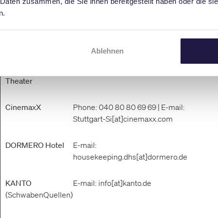
 Daten zusammen, die Sie ihnen bereitgestellt haben oder die s
operators at the following telephone numbers:
n.
Stage Apollo
Phone: 0711 7254 5
Theater
Ablehnen
Stage Palladium
Phone: 0711 90066 0
Theater
CinemaxX
Phone: 040 80 80 69 69 | E-mail:
Stuttgart-Si[at]cinemaxx.com
DORMERO Hotel
E-mail:
housekeeping.dhs[at]dormero.de
KANTO
E-mail: info[at]kanto.de
(SchwabenQuellen)